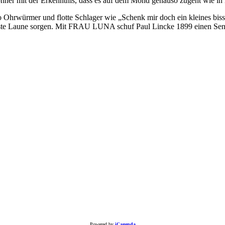
hner mit der Erkenntnis, dass es auf dem Mond genauso zugeht wie in B
o Ohrwürmer und flotte Schlager wie „Schenk mir doch ein kleines bis
rbeste Laune sorgen. Mit FRAU LUNA schuf Paul Lincke 1899 einen Sens
Powered by
iCagenda