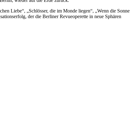
erlin, wieder auf die Erde zurück.
schen Liebe“, „Schlösser, die im Monde liegen“, „Wenn die Sonne
ationserfolg, der die Berliner Revueoperette in neue Sphären