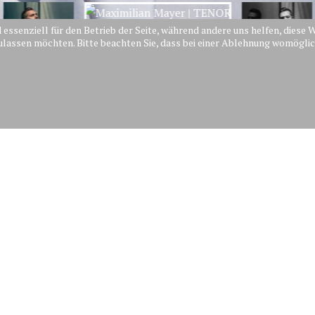
d essenziell für den Betrieb der Seite, während andere uns helfen, dies
zulassen möchten. Bitte beachten Sie, dass bei einer Ablehnung womöglic
Nächstes
Nächstes
NEUE TERMINE FÜR 
Monat
Jahr
r
Sa
So
Ab sofort sind meine Termine
1
2
8
9
Ganz besonders freue ich m
4
15
16
Lächelns", sowie mein Debüt 