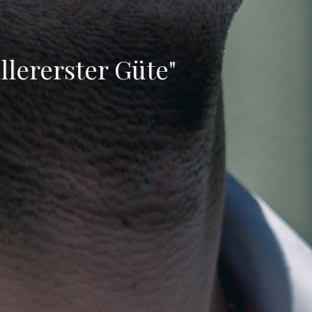
"one of the best singer
in recent years"
Opera News, New York