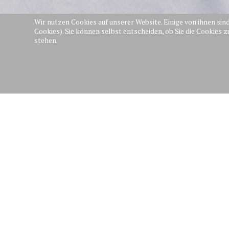
Wir nutzen Cookies auf unserer Website. Einige von ihnen sin
Cookies). Sie können selbst entscheiden, ob Sie die Cookies 
stehen.
Termine
Vorheriges
Vorheriger
August 2026
Jahr
Monat
Mo
Di
Mi
Do
F
6
3
4
5
7
10
11
12
13
1