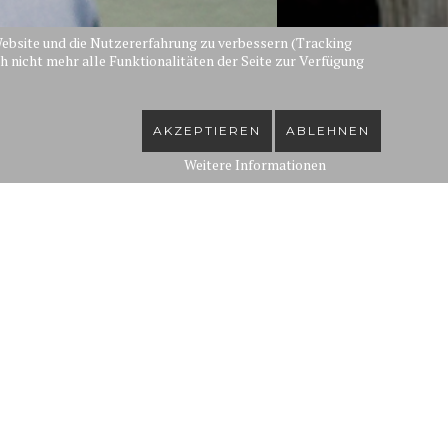
e Website und die Nutzererfahrung zu verbessern (Tracking
h nicht mehr alle Funktionalitäten der Seite zur Verfügung
AKZEPTIEREN
ABLEHNEN
Weitere Informationen
Aktuelles
2026/2027
 für die neue Spielzeit online.
ich auf mein Debüt als Sou-Chong in "Das Land des
als Edwin in "Die Csárdásfürstin".